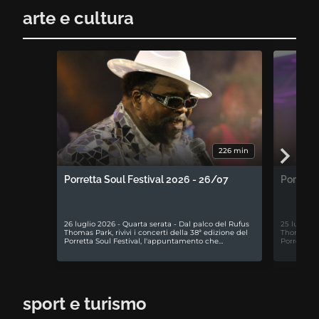
arte e cultura
226 min
Porretta Soul Festival 2026 - 26/07
Porretta
26 luglio 2026 - Quarta serata - Dal palco del Rufus
25 luglio 
Thomas Park, rivivi i concerti della 38ª edizione del
Thomas Park
Porretta Soul Festival, l'appuntamento che…
Porretta S
sport e turismo