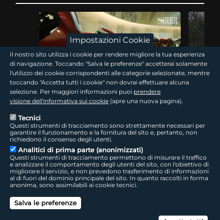
Impostazioni Cookie
Il nostro sito utilizza i cookie per rendere migliore la tua esperienza
di navigazione. Toccando "Salva le preferenze" accetterai solamente
l'utilizzo dei cookie corrispondenti alle categorie selezionate, mentre
15 min
toccando "Accetta tutti i cookie" non dovrai effettuare alcuna
selezione. Per maggiori informazioni puoi
prendere
Traguardi! Il filo rosso
Traguard
visione dell'informativa sui cookie
(apre una nuova pagina).
Tecnici
Questi strumenti di tracciamento sono strettamente necessari per
Nel centenario Ducati il WDW accende Misano e la
La Romagna
garantire il funzionamento e la fornitura del sito e, pertanto, non
Romagna dei motori. Seguendo le tracce di questa
minimoto d
richiedono il consenso degli utenti.
storia si risale alla Bologna industriale, tra…
di campion
Analitici di prima parte (anonimizzati)
World…
Questi strumenti di tracciamento permettono di misurare il traffico
e analizzare il comportamento degli utenti del sito, con l'obiettivo di
migliorare il servizio, e non prevedono trasferimento di informazioni
al di fuori del dominio principale del sito. In quanto raccolti in forma
giovani
anonima, sono assimilabili ai cookie tecnici.
Salva le preferenze
Can