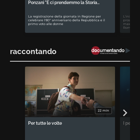
Ponzani "E ci prendemmo la Storia…
La registrazione della giornata in Regione per
L'iniziativ
celebrare l'80° anniversario della Repubblica e il
prospettiv
primo voto alle donne
maxiproces
Romagna
raccontando
22 min
Per tutte le volte
I percor