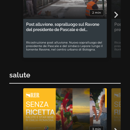
2 min
Post alluvione, sopralluogo sul Ravone
Post all
del presidente de Pascale e del…
preside
Ricostruzione post alluvione. Nuovo sopralluogo del
Ricostruzi
presidente de Pascale e del sindaco Lepore lungo il
presidente
torrente Ravone, nel centro urbano di Bologna.
Rontini a 
salute
3 min