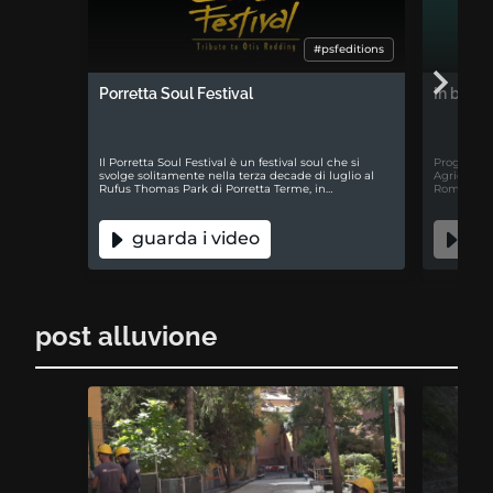
#psfeditions
Porretta Soul Festival
In buon
Il Porretta Soul Festival è un festival soul che si
Progetto i
svolge solitamente nella terza decade di luglio al
Agricoltur
Rufus Thomas Park di Porretta Terme, in…
Romagna, c
guarda i video
gua
post alluvione