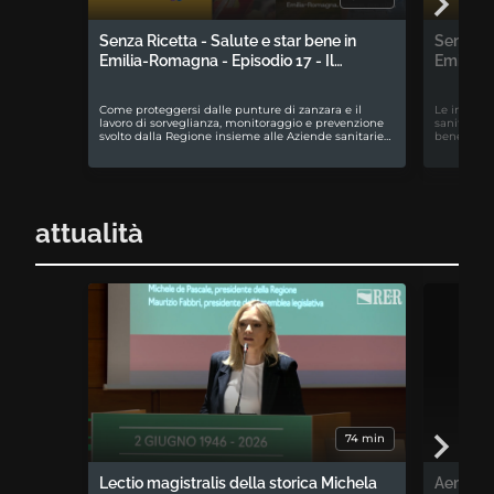
Senza Ricetta - Salute e star bene in
Senza Ri
Emilia-Romagna - Episodio 17 - Il…
Emilia-R
Come proteggersi dalle punture di zanzara e il
Le iniziati
lavoro di sorveglianza, monitoraggio e prevenzione
sanitari e
svolto dalla Regione insieme alle Aziende sanitarie…
benessere 
attualità
74 min
Lectio magistralis della storica Michela
Aemilia 