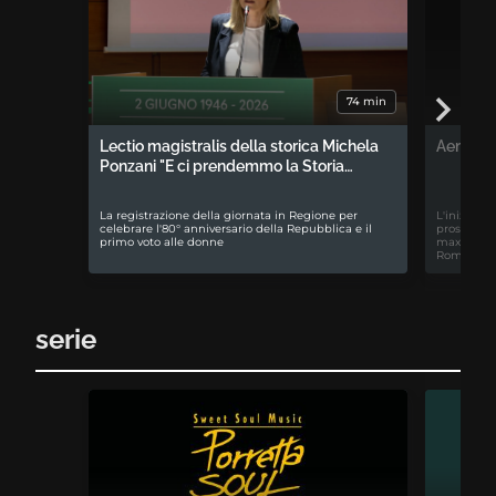
74 min
Lectio magistralis della storica Michela
Aemilia 
Ponzani "E ci prendemmo la Storia…
La registrazione della giornata in Regione per
L'iniziativ
celebrare l'80° anniversario della Repubblica e il
prospettiv
primo voto alle donne
maxiproces
Romagna
serie