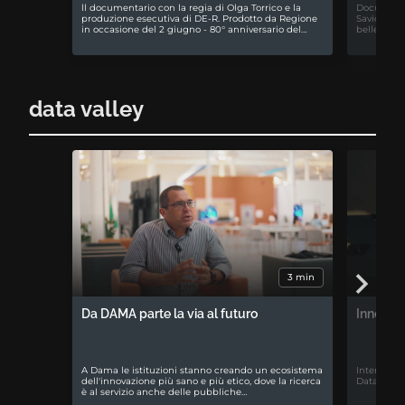
ll documentario con la regia di Olga Torrico e la
Documentar
produzione esecutiva di DE-R. Prodotto da Regione
Savio. La 
in occasione del 2 giugno - 80° anniversario del…
bellezza di
data valley
3 min
Da DAMA parte la via al futuro
Innovazi
A Dama le istituzioni stanno creando un ecosistema
Intervista
dell'innovazione più sano e più etico, dove la ricerca
Data cente
è al servizio anche delle pubbliche…