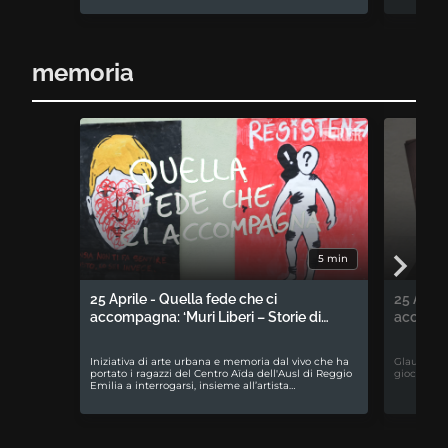
memoria
5 min
25 Aprile - Quella fede che ci
25 April
accompagna: ‘Muri Liberi – Storie di…
accompa
Iniziativa di arte urbana e memoria dal vivo che ha
Glauco Bab
portato i ragazzi del Centro Aïda dell'Ausl di Reggio
gioco da t
Emilia a interrogarsi, insieme all’artista…