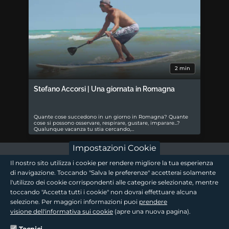
2 min
Stefano Accorsi | Una giornata in Romagna
Quante cose succedono in un giorno in Romagna? Quante
cose si possono osservare, respirare, gustare, imparare...?
Qualunque vacanza tu stia cercando,…
Impostazioni Cookie
footer - sezione logo 1
Il nostro sito utilizza i cookie per rendere migliore la tua esperienza
di navigazione. Toccando "Salva le preferenze" accetterai solamente
l'utilizzo dei cookie corrispondenti alle categorie selezionate, mentre
toccando "Accetta tutti i cookie" non dovrai effettuare alcuna
footer - sezione logo2
selezione. Per maggiori informazioni puoi
prendere
visione dell'informativa sui cookie
(apre una nuova pagina).