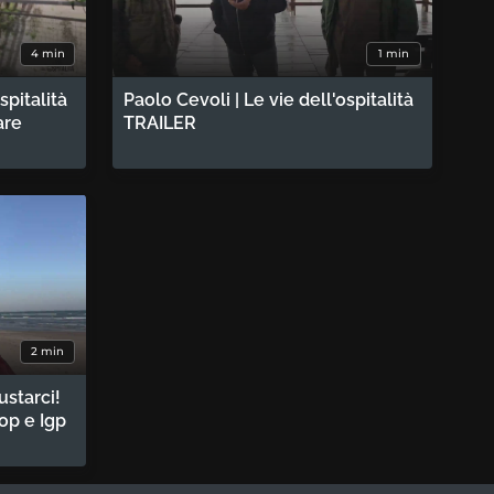
4 min
1 min
spitalità
Paolo Cevoli | Le vie dell'ospitalità
are
TRAILER
2 min
ustarci!
Dop e Igp