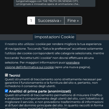
lungometraggio con THE TRUTH ON SENDAI CITY,
un'originale e innovativa opera di animazione che…
Paginazione
Pagina attuale
Pagina successiva
Ultima pagina
1
Successiva ›
Fine »
Impostazioni Cookie
footer - sezione logo 1
Il nostro sito utilizza i cookie per rendere migliore la tua esperienza
di navigazione. Toccando "Salva le preferenze" accetterai solamente
l'utilizzo dei cookie corrispondenti alle categorie selezionate, mentre
toccando "Accetta tutti i cookie" non dovrai effettuare alcuna
footer - sezione logo2
selezione. Per maggiori informazioni puoi
prendere
visione dell'informativa sui cookie
(apre una nuova pagina).
Tecnici
Questi strumenti di tracciamento sono strettamente necessari per
Seguici sui social
footer - sezione link utili
garantire il funzionamento e la fornitura del sito e, pertanto, non
richiedono il consenso degli utenti.
Analitici di prima parte (anonimizzati)
Questi strumenti di tracciamento permettono di misurare il traffico
e analizzare il comportamento degli utenti del sito, con l'obiettivo di
migliorare il servizio, e non prevedono trasferimento di informazioni
LepidaTV
|
Accessibilità
|
Cookie
|
Privacy
|
Social Media Policy
al di fuori del dominio principale del sito. In quanto raccolti in forma
anonima, sono assimilabili ai cookie tecnici.