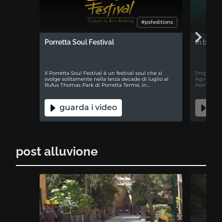
#psfeditions
Porretta Soul Festival
In buon
Il Porretta Soul Festival è un festival soul che si
Progetto i
svolge solitamente nella terza decade di luglio al
Agricoltur
Rufus Thomas Park di Porretta Terme, in…
Romagna, c
guarda i video
gua
post alluvione