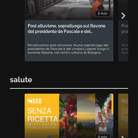
2 min
Post alluvione, sopralluogo sul Ravone
Post all
del presidente de Pascale e del…
preside
Ricostruzione post alluvione. Nuovo sopralluogo del
Ricostruzi
presidente de Pascale e del sindaco Lepore lungo il
presidente
torrente Ravone, nel centro urbano di Bologna.
Rontini a 
salute
3 min