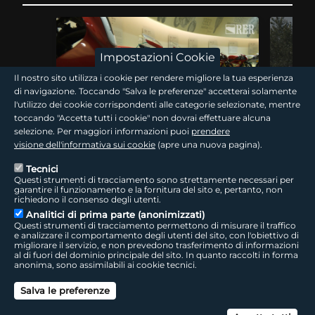
Impostazioni Cookie
Il nostro sito utilizza i cookie per rendere migliore la tua esperienza
di navigazione. Toccando "Salva le preferenze" accetterai solamente
l'utilizzo dei cookie corrispondenti alle categorie selezionate, mentre
15 min
toccando "Accetta tutti i cookie" non dovrai effettuare alcuna
selezione. Per maggiori informazioni puoi
prendere
Traguardi! Il filo rosso
Traguard
visione dell'informativa sui cookie
(apre una nuova pagina).
Tecnici
Questi strumenti di tracciamento sono strettamente necessari per
Nel centenario Ducati il WDW accende Misano e la
La Romagna
garantire il funzionamento e la fornitura del sito e, pertanto, non
Romagna dei motori. Seguendo le tracce di questa
minimoto d
richiedono il consenso degli utenti.
storia si risale alla Bologna industriale, tra…
di campion
Analitici di prima parte (anonimizzati)
World…
Questi strumenti di tracciamento permettono di misurare il traffico
e analizzare il comportamento degli utenti del sito, con l'obiettivo di
migliorare il servizio, e non prevedono trasferimento di informazioni
al di fuori del dominio principale del sito. In quanto raccolti in forma
giovani
anonima, sono assimilabili ai cookie tecnici.
Salva le preferenze
Can