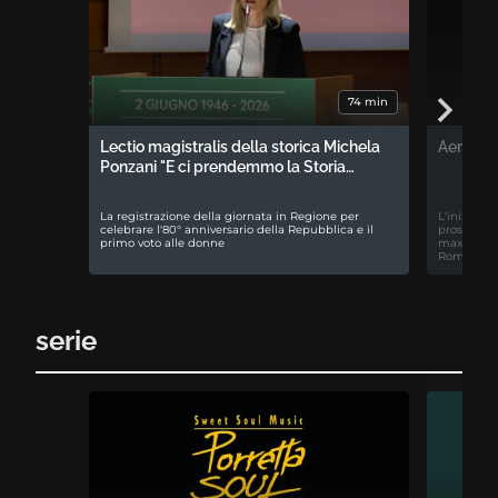
74 min
Lectio magistralis della storica Michela
Aemilia 
Ponzani "E ci prendemmo la Storia…
La registrazione della giornata in Regione per
L'iniziativ
celebrare l'80° anniversario della Repubblica e il
prospettiv
primo voto alle donne
maxiproces
Romagna
serie