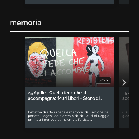
memoria
5 min
25 Aprile - Quella fede che ci
25 April
accompagna: ‘Muri Liberi – Storie di…
accompa
Iniziativa di arte urbana e memoria dal vivo che ha
Glauco Bab
portato i ragazzi del Centro Aïda dell'Ausl di Reggio
gioco da t
Emilia a interrogarsi, insieme all’artista…