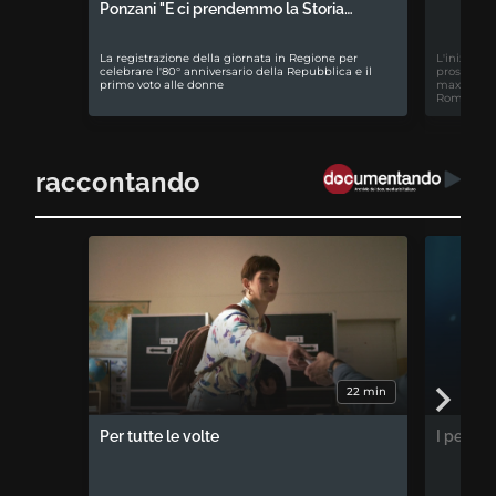
Ponzani "E ci prendemmo la Storia…
La registrazione della giornata in Regione per
L'iniziativ
celebrare l'80° anniversario della Repubblica e il
prospettiv
primo voto alle donne
maxiproces
Romagna
raccontando
22 min
Per tutte le volte
I percor