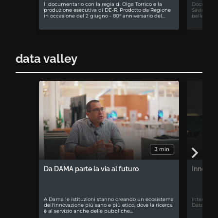
ll documentario con la regia di Olga Torrico e la
Documentar
produzione esecutiva di DE-R. Prodotto da Regione
Savio. La 
in occasione del 2 giugno - 80° anniversario del…
bellezza di
data valley
3 min
Da DAMA parte la via al futuro
Innovazi
A Dama le istituzioni stanno creando un ecosistema
Intervista
dell'innovazione più sano e più etico, dove la ricerca
Data cente
è al servizio anche delle pubbliche…