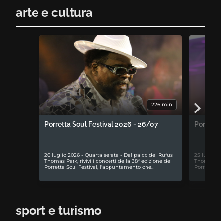
arte e cultura
226 min
Porretta Soul Festival 2026 - 26/07
Porretta
26 luglio 2026 - Quarta serata - Dal palco del Rufus
25 luglio 
Thomas Park, rivivi i concerti della 38ª edizione del
Thomas Park
Porretta Soul Festival, l'appuntamento che…
Porretta S
sport e turismo