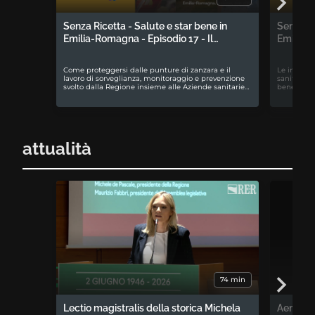
Senza Ricetta - Salute e star bene in
Senza Ri
Emilia-Romagna - Episodio 17 - Il…
Emilia-R
Come proteggersi dalle punture di zanzara e il
Le iniziati
lavoro di sorveglianza, monitoraggio e prevenzione
sanitari e
svolto dalla Regione insieme alle Aziende sanitarie…
benessere 
attualità
74 min
Lectio magistralis della storica Michela
Aemilia 