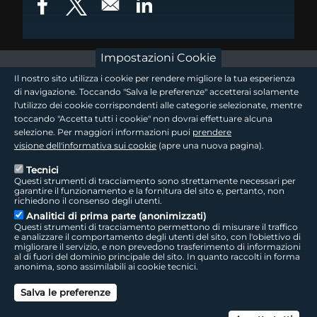
Opens in a new window
Opens in a new window
Opens in a new window
Impostazioni Cookie
footer - sezione logo 1
Il nostro sito utilizza i cookie per rendere migliore la tua esperienza
di navigazione. Toccando "Salva le preferenze" accetterai solamente
l'utilizzo dei cookie corrispondenti alle categorie selezionate, mentre
toccando "Accetta tutti i cookie" non dovrai effettuare alcuna
footer - sezione logo2
selezione. Per maggiori informazioni puoi
prendere
visione dell'informativa sui cookie
(apre una nuova pagina).
Tecnici
Questi strumenti di tracciamento sono strettamente necessari per
Seguici sui social
footer - sezione link utili
garantire il funzionamento e la fornitura del sito e, pertanto, non
richiedono il consenso degli utenti.
Analitici di prima parte (anonimizzati)
Questi strumenti di tracciamento permettono di misurare il traffico
e analizzare il comportamento degli utenti del sito, con l'obiettivo di
migliorare il servizio, e non prevedono trasferimento di informazioni
LepidaTV
|
Accessibilità
|
Cookie
|
Privacy
|
Social Media Policy
al di fuori del dominio principale del sito. In quanto raccolti in forma
anonima, sono assimilabili ai cookie tecnici.
footer - sezione colophon
LepidaScpA
Salva le preferenze
Sede Legale: Via della Liberazione, 15 - 40128 Bologna BO
Capitale Sociale interamente versato ad oggi: € 69.881.000,00 | P.IVA/C.F.
Can
02770891204