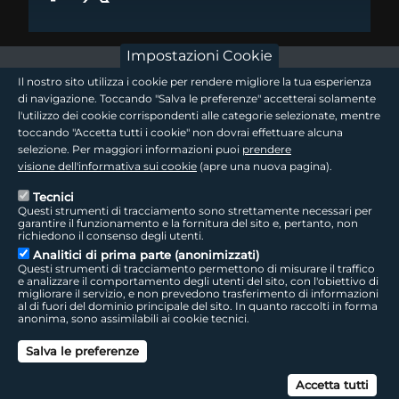
Impostazioni Cookie
footer - sezione logo 1
Il nostro sito utilizza i cookie per rendere migliore la tua esperienza
di navigazione. Toccando "Salva le preferenze" accetterai solamente
l'utilizzo dei cookie corrispondenti alle categorie selezionate, mentre
toccando "Accetta tutti i cookie" non dovrai effettuare alcuna
footer - sezione logo2
selezione. Per maggiori informazioni puoi
prendere
visione dell'informativa sui cookie
(apre una nuova pagina).
Tecnici
Questi strumenti di tracciamento sono strettamente necessari per
Seguici sui social
footer - sezione link utili
garantire il funzionamento e la fornitura del sito e, pertanto, non
richiedono il consenso degli utenti.
Analitici di prima parte (anonimizzati)
Questi strumenti di tracciamento permettono di misurare il traffico
e analizzare il comportamento degli utenti del sito, con l'obiettivo di
migliorare il servizio, e non prevedono trasferimento di informazioni
LepidaTV
|
Accessibilità
|
Cookie
|
Privacy
|
Social Media Policy
al di fuori del dominio principale del sito. In quanto raccolti in forma
anonima, sono assimilabili ai cookie tecnici.
footer - sezione colophon
LepidaScpA
Salva le preferenze
Sede Legale: Via della Liberazione, 15 - 40128 Bologna BO
Capitale Sociale interamente versato ad oggi: € 69.881.000,00 | P.IVA/C.F.
Can
02770891204
Accetta tutti
Licenza SIAE 9229