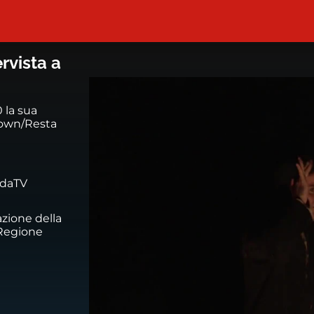
ntervista a Giorgina Pi
rvista a
 la sua
r own/Resta
idaTV
azione della
 Regione