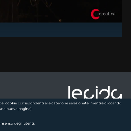
e logo2
zo dei cookie corrispondenti alle categorie selezionate, mentre cliccando
una nuova pagina).
onsenso degli utenti.
Seguici sui social
link utili