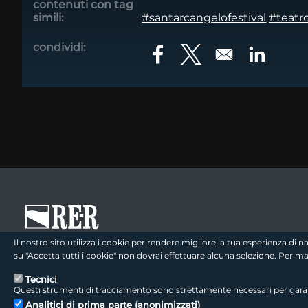
contenuti con tag
simili:
#santarcangelofestival
#teatr
condividi:
Opens in a new window
Opens in a new win
Opens in
footer - sezione logo 1
Il nostro sito utilizza i cookie per rendere migliore la tua esperienza di
su "Accetta tutti i cookie" non dovrai effettuare alcuna selezione. Per 
Tecnici
Questi strumenti di tracciamento sono strettamente necessari per garanti
footer - sezione colophon
LepidaScpA
Analitici di prima parte (anonimizzati)