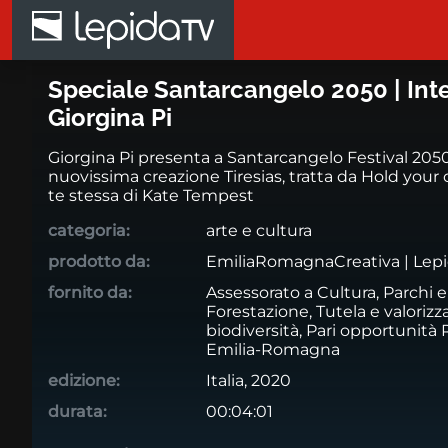
Salta al contenuto principale
Speciale Santarcangelo 2050 | I
Speciale Santarcangelo 2050 | Inte
Giorgina Pi
Giorgina Pi presenta a Santarcangelo Festival 2050
nuovissima creazione Tiresias, tratta da Hold you
te stessa di Kate Tempest
categoria:
arte e cultura
prodotto da:
EmiliaRomagnaCreativa | Lep
fornito da:
Assessorato a Cultura, Parchi e
Forestazione, Tutela e valorizz
biodiversità, Pari opportunità
Emilia-Romagna
edizione:
Italia, 2020
durata:
00:04:01