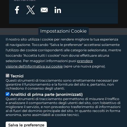
Opens in a new window
Opens in a new window
Opens in a new window
Impostazioni Cookie
footer - sezione logo 1
Il nostro sito utilizza i cookie per rendere migliore la tua esperienza
di navigazione. Toccando "Salva le preferenze" accetterai solamente
l'utilizzo dei cookie corrispondenti alle categorie selezionate, mentre
toccando "Accetta tutti i cookie" non dovrai effettuare alcuna
footer - sezione logo2
selezione. Per maggiori informazioni puoi
prendere
visione dell'informativa sui cookie
(apre una nuova pagina).
Tecnici
Questi strumenti di tracciamento sono strettamente necessari per
Seguici sui social
footer - sezione link utili
garantire il funzionamento e la fornitura del sito e, pertanto, non
richiedono il consenso degli utenti.
Analitici di prima parte (anonimizzati)
Questi strumenti di tracciamento permettono di misurare il traffico
e analizzare il comportamento degli utenti del sito, con l'obiettivo di
migliorare il servizio, e non prevedono trasferimento di informazioni
LepidaTV
|
Accessibilità
|
Cookie
|
Privacy
|
Social Media Policy
al di fuori del dominio principale del sito. In quanto raccolti in forma
anonima, sono assimilabili ai cookie tecnici.
footer - sezione colophon
LepidaScpA
Salva le preferenze
Sede Legale: Via della Liberazione, 15 - 40128 Bologna BO