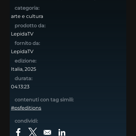
categoria:
arte e cultura
prodotto da:
LepidaTV
fornito da:
LepidaTV
edizione:
Italia, 2025
durata:
04:13:23
contenuti con tag simili:
#psfeditions
condividi:
Opens in a new window
Opens in a new window
Opens in a new window