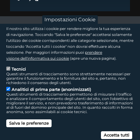
Impostazioni Cookie
footer - sezione logo 1
Il nostro sito utilizza i cookie per rendere migliore la tua esperienza
di navigazione. Toccando "Salva le preferenze" accetterai solamente
l'utilizzo dei cookie corrispondenti alle categorie selezionate, mentre
toccando "Accetta tutti i cookie" non dovrai effettuare alcuna
footer - sezione logo2
selezione. Per maggiori informazioni puoi
prendere
visione dell'informativa sui cookie
(apre una nuova pagina).
Tecnici
Questi strumenti di tracciamento sono strettamente necessari per
Seguici sui social
footer - sezione link utili
garantire il funzionamento e la fornitura del sito e, pertanto, non
richiedono il consenso degli utenti.
Analitici di prima parte (anonimizzati)
Questi strumenti di tracciamento permettono di misurare il traffico
e analizzare il comportamento degli utenti del sito, con l'obiettivo di
migliorare il servizio, e non prevedono trasferimento di informazioni
LepidaTV
|
Accessibilità
|
Cookie
|
Privacy
|
Social Media Policy
al di fuori del dominio principale del sito. In quanto raccolti in forma
anonima, sono assimilabili ai cookie tecnici.
footer - sezione colophon
LepidaScpA
Salva le preferenze
Sede Legale: Via della Liberazione, 15 - 40128 Bologna BO
Capitale Sociale interamente versato ad oggi: € 69.881.000,00 | P.IVA/C.F.
Can
02770891204
Accetta tutti
Licenza SIAE 9229