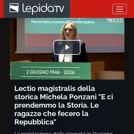
Salta al contenuto principale
Lectio magistralis della stori
Riprodurre
il
video
Lectio magistralis della
storica Michela Ponzani "E ci
prendemmo la Storia. Le
ragazze che fecero la
Repubblica"
La registrazione della giornata in Regione