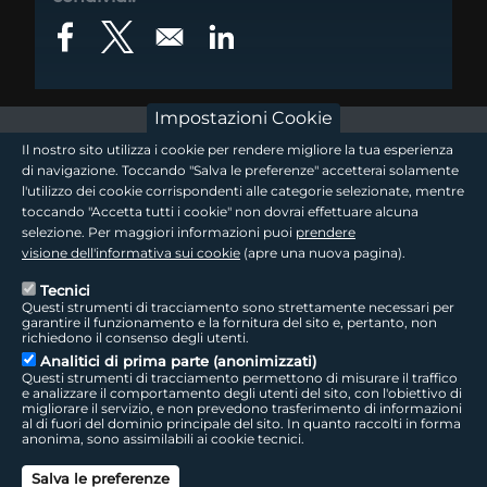
Opens in a new window
Opens in a new window
Opens in a new window
Impostazioni Cookie
footer - sezione logo 1
Il nostro sito utilizza i cookie per rendere migliore la tua esperienza
di navigazione. Toccando "Salva le preferenze" accetterai solamente
l'utilizzo dei cookie corrispondenti alle categorie selezionate, mentre
toccando "Accetta tutti i cookie" non dovrai effettuare alcuna
footer - sezione logo2
selezione. Per maggiori informazioni puoi
prendere
visione dell'informativa sui cookie
(apre una nuova pagina).
Tecnici
Questi strumenti di tracciamento sono strettamente necessari per
Seguici sui social
footer - sezione link utili
garantire il funzionamento e la fornitura del sito e, pertanto, non
richiedono il consenso degli utenti.
Analitici di prima parte (anonimizzati)
Questi strumenti di tracciamento permettono di misurare il traffico
e analizzare il comportamento degli utenti del sito, con l'obiettivo di
migliorare il servizio, e non prevedono trasferimento di informazioni
LepidaTV
|
Accessibilità
|
Cookie
|
Privacy
|
Social Media Policy
al di fuori del dominio principale del sito. In quanto raccolti in forma
anonima, sono assimilabili ai cookie tecnici.
footer - sezione colophon
LepidaScpA
Salva le preferenze
Sede Legale: Via della Liberazione, 15 - 40128 Bologna BO