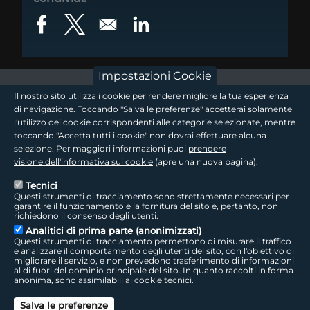
Opens in a new window
Opens in a new window
Opens in a new window
Impostazioni Cookie
footer - sezione logo 1
Il nostro sito utilizza i cookie per rendere migliore la tua esperienza
di navigazione. Toccando "Salva le preferenze" accetterai solamente
l'utilizzo dei cookie corrispondenti alle categorie selezionate, mentre
toccando "Accetta tutti i cookie" non dovrai effettuare alcuna
footer - sezione logo2
selezione. Per maggiori informazioni puoi
prendere
visione dell'informativa sui cookie
(apre una nuova pagina).
Tecnici
Questi strumenti di tracciamento sono strettamente necessari per
Seguici sui social
footer - sezione link utili
garantire il funzionamento e la fornitura del sito e, pertanto, non
richiedono il consenso degli utenti.
Analitici di prima parte (anonimizzati)
Questi strumenti di tracciamento permettono di misurare il traffico
e analizzare il comportamento degli utenti del sito, con l'obiettivo di
migliorare il servizio, e non prevedono trasferimento di informazioni
LepidaTV
|
Accessibilità
|
Cookie
|
Privacy
|
Social Media Policy
al di fuori del dominio principale del sito. In quanto raccolti in forma
anonima, sono assimilabili ai cookie tecnici.
footer - sezione colophon
LepidaScpA
Salva le preferenze
Sede Legale: Via della Liberazione, 15 - 40128 Bologna BO