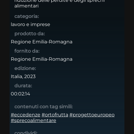
riduzione delle perdite e degli sprechi
alimentari
categoria:
lavoro e imprese
prodotto da:
Regione Emilia-Romagna
fornito da:
Regione Emilia-Romagna
edizione:
Italia, 2023
durata:
00:02:14
contenuti con tag simili:
#eccedenze
#ortofrutta
#progettoeuropeo
#sprecoalimentare
condividi: