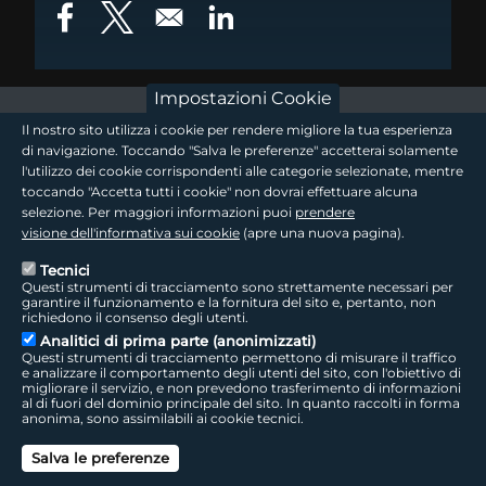
Opens in a new window
Opens in a new window
Opens in a new window
Impostazioni Cookie
footer - sezione logo 1
Il nostro sito utilizza i cookie per rendere migliore la tua esperienza
di navigazione. Toccando "Salva le preferenze" accetterai solamente
l'utilizzo dei cookie corrispondenti alle categorie selezionate, mentre
toccando "Accetta tutti i cookie" non dovrai effettuare alcuna
footer - sezione logo2
selezione. Per maggiori informazioni puoi
prendere
visione dell'informativa sui cookie
(apre una nuova pagina).
Tecnici
Questi strumenti di tracciamento sono strettamente necessari per
Seguici sui social
footer - sezione link utili
garantire il funzionamento e la fornitura del sito e, pertanto, non
richiedono il consenso degli utenti.
Analitici di prima parte (anonimizzati)
Questi strumenti di tracciamento permettono di misurare il traffico
e analizzare il comportamento degli utenti del sito, con l'obiettivo di
migliorare il servizio, e non prevedono trasferimento di informazioni
LepidaTV
|
Accessibilità
|
Cookie
|
Privacy
|
Social Media Policy
al di fuori del dominio principale del sito. In quanto raccolti in forma
anonima, sono assimilabili ai cookie tecnici.
footer - sezione colophon
LepidaScpA
Salva le preferenze
Sede Legale: Via della Liberazione, 15 - 40128 Bologna BO
Capitale Sociale interamente versato ad oggi: € 69.881.000,00 | P.IVA/C.F.
Can