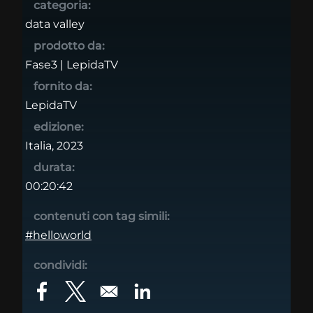
categoria:
data valley
prodotto da:
Fase3 | LepidaTV
fornito da:
LepidaTV
edizione:
Italia, 2023
durata:
00:20:42
contenuti con tag simili:
#helloworld
condividi:
Opens in a new window
Opens in a new window
Opens in a new window