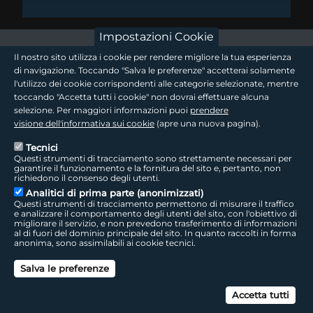
Impostazioni Cookie
footer - sezione logo 1
Il nostro sito utilizza i cookie per rendere migliore la tua esperienza
di navigazione. Toccando "Salva le preferenze" accetterai solamente
l'utilizzo dei cookie corrispondenti alle categorie selezionate, mentre
toccando "Accetta tutti i cookie" non dovrai effettuare alcuna
footer - sezione logo2
selezione. Per maggiori informazioni puoi
prendere
visione dell'informativa sui cookie
(apre una nuova pagina).
Tecnici
Questi strumenti di tracciamento sono strettamente necessari per
Seguici sui social
footer - sezione link utili
garantire il funzionamento e la fornitura del sito e, pertanto, non
richiedono il consenso degli utenti.
Analitici di prima parte (anonimizzati)
Questi strumenti di tracciamento permettono di misurare il traffico
e analizzare il comportamento degli utenti del sito, con l'obiettivo di
migliorare il servizio, e non prevedono trasferimento di informazioni
LepidaTV
|
Accessibilità
|
Cookie
|
Privacy
|
Social Media Policy
al di fuori del dominio principale del sito. In quanto raccolti in forma
anonima, sono assimilabili ai cookie tecnici.
footer - sezione colophon
LepidaScpA
Salva le preferenze
Sede Legale: Via della Liberazione, 15 - 40128 Bologna BO
Capitale Sociale interamente versato ad oggi: € 69.881.000,00 | P.IVA/C.F.
Can
02770891204
Accetta tutti
Licenza SIAE 9229