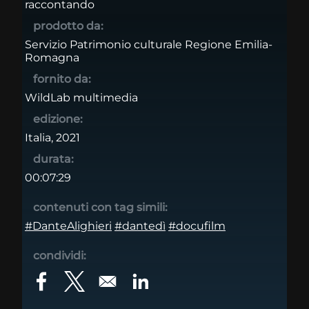
raccontando
prodotto da:
Servizio Patrimonio culturale Regione Emilia-
Romagna
fornito da:
WildLab multimedia
edizione:
Italia, 2021
durata:
00:07:29
contenuti con tag simili:
#DanteAlighieri
#dantedì
#docufilm
condividi:
Opens in a new window
Opens in a new window
Opens in a new window