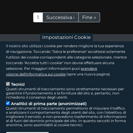
Paginazione
Pagina attuale
Pagina successiva
Ultima pagina
1
Successiva ›
Fine »
Impostazioni Cookie
footer - sezione logo 1
Il nostro sito utilizza i cookie per rendere migliore la tua esperienza
di navigazione. Toccando "Salva le preferenze" accetterai solamente
l'utilizzo dei cookie corrispondenti alle categorie selezionate, mentre
toccando "Accetta tutti i cookie" non dovrai effettuare alcuna
footer - sezione logo2
selezione. Per maggiori informazioni puoi
prendere
visione dell'informativa sui cookie
(apre una nuova pagina).
Tecnici
Questi strumenti di tracciamento sono strettamente necessari per
Seguici sui social
footer - sezione link utili
garantire il funzionamento e la fornitura del sito e, pertanto, non
richiedono il consenso degli utenti.
Analitici di prima parte (anonimizzati)
Questi strumenti di tracciamento permettono di misurare il traffico
e analizzare il comportamento degli utenti del sito, con l'obiettivo di
migliorare il servizio, e non prevedono trasferimento di informazioni
LepidaTV
|
Accessibilità
|
Cookie
|
Privacy
|
Social Media Policy
al di fuori del dominio principale del sito. In quanto raccolti in forma
anonima, sono assimilabili ai cookie tecnici.
LepidaScpA