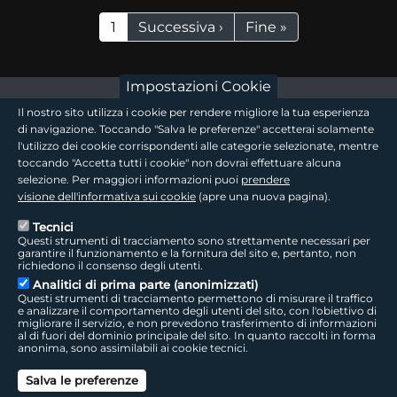
Paginazione
Pagina attuale
Pagina successiva
Ultima pagina
1
Successiva ›
Fine »
Impostazioni Cookie
footer - sezione logo 1
Il nostro sito utilizza i cookie per rendere migliore la tua esperienza
di navigazione. Toccando "Salva le preferenze" accetterai solamente
l'utilizzo dei cookie corrispondenti alle categorie selezionate, mentre
toccando "Accetta tutti i cookie" non dovrai effettuare alcuna
footer - sezione logo2
selezione. Per maggiori informazioni puoi
prendere
visione dell'informativa sui cookie
(apre una nuova pagina).
Tecnici
Questi strumenti di tracciamento sono strettamente necessari per
Seguici sui social
footer - sezione link utili
garantire il funzionamento e la fornitura del sito e, pertanto, non
richiedono il consenso degli utenti.
Analitici di prima parte (anonimizzati)
Questi strumenti di tracciamento permettono di misurare il traffico
e analizzare il comportamento degli utenti del sito, con l'obiettivo di
migliorare il servizio, e non prevedono trasferimento di informazioni
LepidaTV
|
Accessibilità
|
Cookie
|
Privacy
|
Social Media Policy
al di fuori del dominio principale del sito. In quanto raccolti in forma
anonima, sono assimilabili ai cookie tecnici.
footer - sezione colophon
LepidaScpA
Salva le preferenze
Sede Legale: Via della Liberazione, 15 - 40128 Bologna BO
Capitale Sociale interamente versato ad oggi: € 69.881.000,00 | P.IVA/C.F.