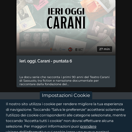
27 min
Ieri, oggi, Carani - puntata 6
La docu serie che racconta i primi 90 anni del Teatro Carani
di Sassuolo, tra fiction e narrazione documentale per
raccontare dalla fondazione del…
Impostazioni Cookie
footer - sezione logo 1
Il nostro sito utilizza i cookie per rendere migliore la tua esperienza
di navigazione. Toccando "Salva le preferenze" accetterai solamente
l'utilizzo dei cookie corrispondenti alle categorie selezionate, mentre
toccando "Accetta tutti i cookie" non dovrai effettuare alcuna
footer - sezione logo2
selezione. Per maggiori informazioni puoi
prendere
visione dell'informativa sui cookie
(apre una nuova pagina).