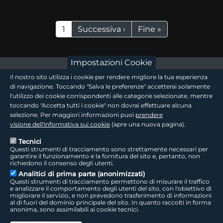
Paginazione
Pagina attuale
Pagina successiva
Ultima pagina
1
Successiva ›
Fine »
Impostazioni Cookie
footer - sezione logo 1
Il nostro sito utilizza i cookie per rendere migliore la tua esperienza
di navigazione. Toccando "Salva le preferenze" accetterai solamente
l'utilizzo dei cookie corrispondenti alle categorie selezionate, mentre
toccando "Accetta tutti i cookie" non dovrai effettuare alcuna
footer - sezione logo2
selezione. Per maggiori informazioni puoi
prendere
visione dell'informativa sui cookie
(apre una nuova pagina).
Tecnici
Questi strumenti di tracciamento sono strettamente necessari per
Seguici sui social
footer - sezione link utili
garantire il funzionamento e la fornitura del sito e, pertanto, non
richiedono il consenso degli utenti.
Analitici di prima parte (anonimizzati)
Questi strumenti di tracciamento permettono di misurare il traffico
e analizzare il comportamento degli utenti del sito, con l'obiettivo di
migliorare il servizio, e non prevedono trasferimento di informazioni
LepidaTV
|
Accessibilità
|
Cookie
|
Privacy
|
Social Media Policy
al di fuori del dominio principale del sito. In quanto raccolti in forma
anonima, sono assimilabili ai cookie tecnici.
LepidaScpA