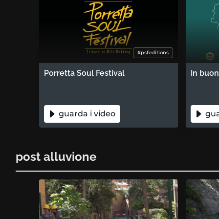
#psfeditions
Porretta Soul Festival
In buo
guarda i video
gua
post alluvione