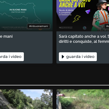
#inbuonemani
#
ne mani
Sarà capitato anche a voi. S
diritti e conquiste, al femm
rda i video
guarda i video