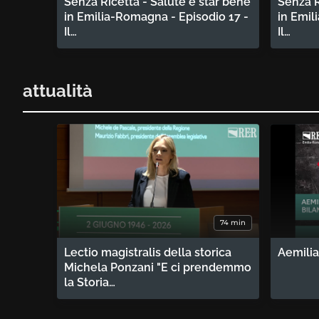
Senza Ricetta - Salute e star bene
Senza R
in Emilia-Romagna - Episodio 17 -
in Emil
Il…
Il…
attualità
74 min
Lectio magistralis della storica
Aemilia
Michela Ponzani "E ci prendemmo
la Storia…