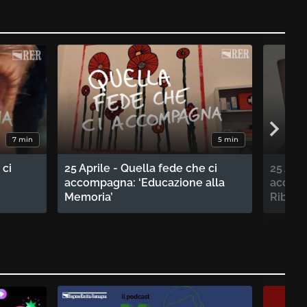
7 min
5 min
 ci
25 Aprile - Quella fede che ci
25 Apri
accompagna: ‘Educazione alla
accomp
Memoria’
Ribelle