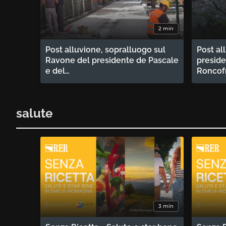
2 min
Post alluvione, sopralluogo sul
Post al
Ravone del presidente de Pascale
preside
e del…
Roncof
salute
3 min