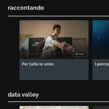
raccontando
22 min
Per tutte le volte
I perco
data valley