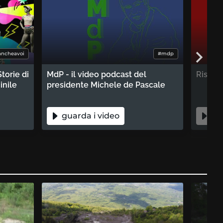
ancheavoi
#mdp
torie di
MdP - il video podcast del
Rispos
inile
presidente Michele de Pascale
guarda i video
gua