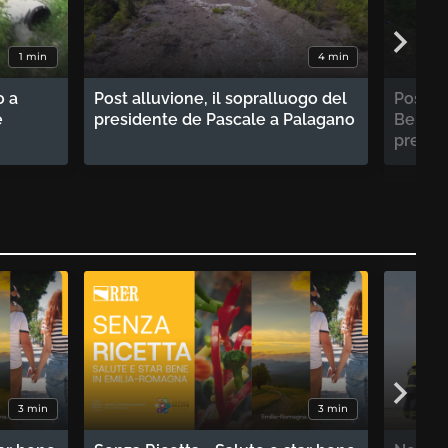
1 min
4 min
o a
Post alluvione, il sopralluogo del
Post a
e
presidente de Pascale a Palagano
Benede
presid
3 min
3 min