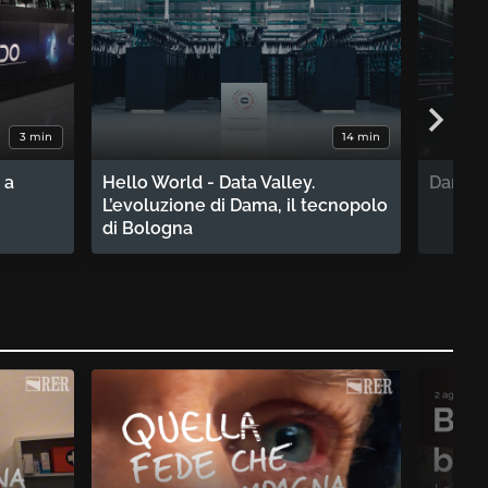
3 min
14 min
 a
Hello World - Data Valley.
Dama, 
L’evoluzione di Dama, il tecnopolo
di Bologna