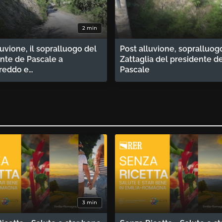
2 min
luvione, il sopralluogo del
Post alluvione, sopralluog
nte de Pascale a
Zattaglia del presidente d
reddo e…
Pascale
3 min