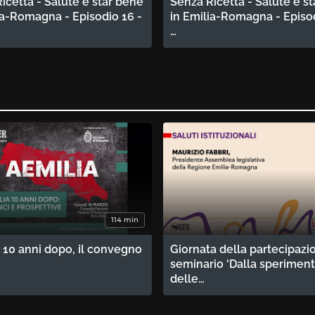
icetta - Salute e star bene
Senza Ricetta - Salute e s
ia-Romagna - Episodio 16 -
in Emilia-Romagna - Episod
…
114 min
 10 anni dopo, il convegno
Giornata della partecipazi
seminario 'Dalla sperimen
delle…