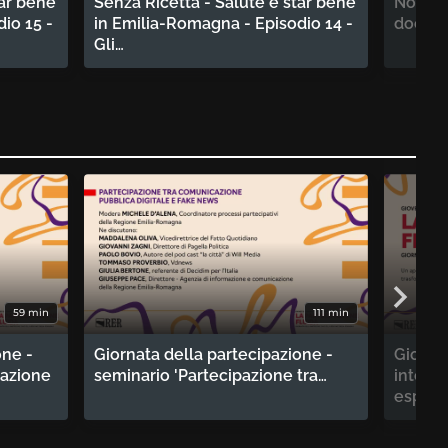
tar bene
Senza Ricetta - Salute e star bene
Non Sia
io 15 -
in Emilia-Romagna - Episodio 14 -
docum
Gli…
59 min
111 min
one -
Giornata della partecipazione -
Giornat
tazione
seminario 'Partecipazione tra…
intervi
esperti