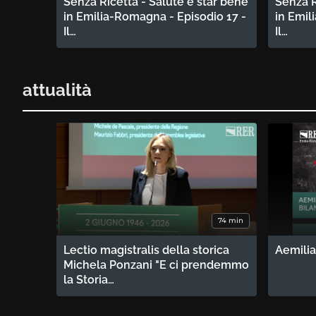
Senza Ricetta - Salute e star bene
Senza R
in Emilia-Romagna - Episodio 17 -
in Emil
Il…
Il…
attualità
74 min
Lectio magistralis della storica
Aemilia
Michela Ponzani "E ci prendemmo
la Storia…