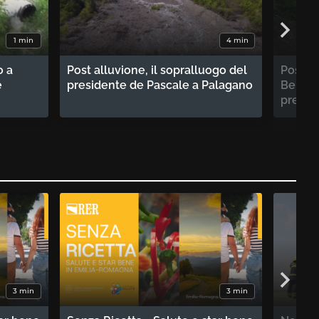
1 min
4 min
o a
Post alluvione, il sopralluogo del
Post a
e
presidente de Pascale a Palagano
Benede
presid
3 min
3 min