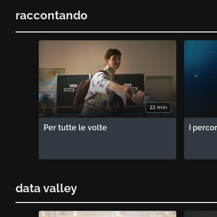
raccontando
22 min
Per tutte le volte
I perco
data valley