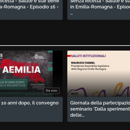
icetta - Salute e star bene
Senza Ricetta - Salute e s
ia-Romagna - Episodio 16 -
in Emilia-Romagna - Episod
…
114 min
 10 anni dopo, il convegno
Giornata della partecipazi
seminario 'Dalla sperimen
delle…