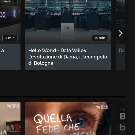
3 min
14 min
 a
Hello World - Data Valley.
Dama, 
L’evoluzione di Dama, il tecnopolo
di Bologna