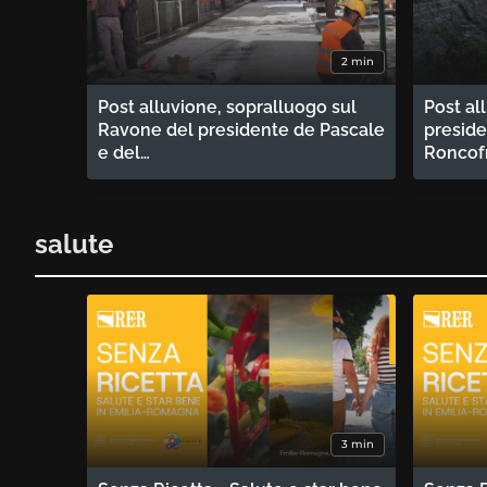
2 min
Post alluvione, sopralluogo sul
Post al
Ravone del presidente de Pascale
preside
e del…
Roncof
salute
3 min