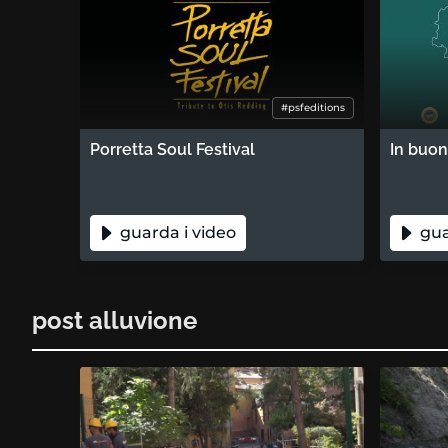
#psfeditions
Porretta Soul Festival
In buo
guarda i video
gua
post alluvione