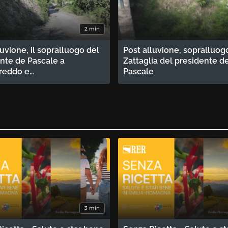
2 min
luvione, il sopralluogo del
Post alluvione, sopralluog
nte de Pascale a
Zattaglia del presidente d
reddo e…
Pascale
3 min