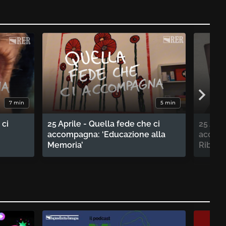
7 min
5 min
 ci
25 Aprile - Quella fede che ci
25 Apri
accompagna: ‘Educazione alla
accomp
Memoria’
Ribelle