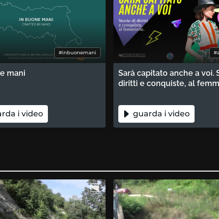
#inbuonemani
#
ne mani
Sarà capitato anche a voi. S
diritti e conquiste, al femm
rda i video
guarda i video