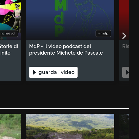
ancheavoi
#mdp
torie di
MdP - il video podcast del
Rispos
inile
presidente Michele de Pascale
guarda i video
gua