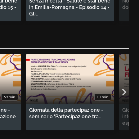
tar bene
Senza Ricetta - Salute e star bene
Non Sia
io 15 -
in Emilia-Romagna - Episodio 14 -
docum
Gli…
59 min
111 min
one -
Giornata della partecipazione -
Giornat
tazione
seminario 'Partecipazione tra…
intervi
esperti