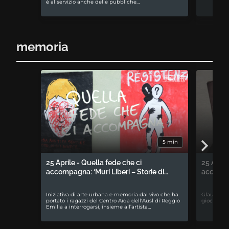
è al servizio anche delle pubbliche…
memoria
5 min
25 Aprile - Quella fede che ci
25 April
accompagna: ‘Muri Liberi – Storie di…
accompa
Iniziativa di arte urbana e memoria dal vivo che ha
Glauco Bab
portato i ragazzi del Centro Aïda dell'Ausl di Reggio
gioco da t
Emilia a interrogarsi, insieme all’artista…