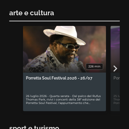
arte e cultura
226 min
Porretta Soul Festival 2026 - 26/07
Porretta
26 luglio 2026 - Quarta serata - Dal palco del Rufus
25 luglio 
Thomas Park, rivivi i concerti della 38ª edizione del
Thomas Park
Porretta Soul Festival, l'appuntamento che…
Porretta S
sport e turismo