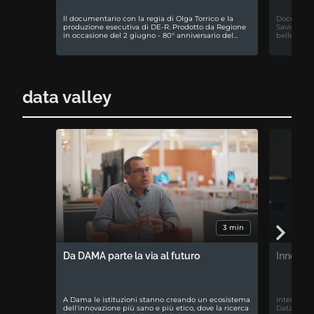
ll documentario con la regia di Olga Torrico e la
Documentar
produzione esecutiva di DE-R. Prodotto da Regione
Savio. La 
in occasione del 2 giugno - 80° anniversario del…
bellezza di
data valley
3 min
Da DAMA parte la via al futuro
Innovazi
A Dama le istituzioni stanno creando un ecosistema
Intervista
dell'innovazione più sano e più etico, dove la ricerca
Data cente