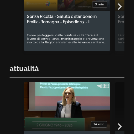
3 min
Senza Ricetta - Salute e star bene in
Senza Ri
Emilia-Romagna - Episodio 17 - Il…
Emilia-R
Come proteggersi dalle punture di zanzara e il
Le iniziati
lavoro di sorveglianza, monitoraggio e prevenzione
sanitari e
svolto dalla Regione insieme alle Aziende sanitarie…
benessere 
attualità
74 min