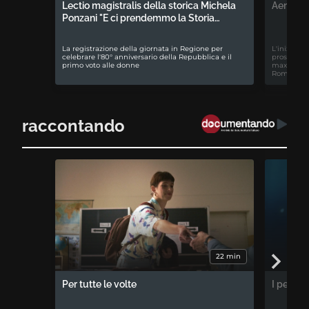
Lectio magistralis della storica Michela
Aemilia 
Ponzani "E ci prendemmo la Storia…
La registrazione della giornata in Regione per
L'iniziativ
celebrare l'80° anniversario della Repubblica e il
prospettiv
primo voto alle donne
maxiproces
Romagna
raccontando
22 min
Per tutte le volte
I percor